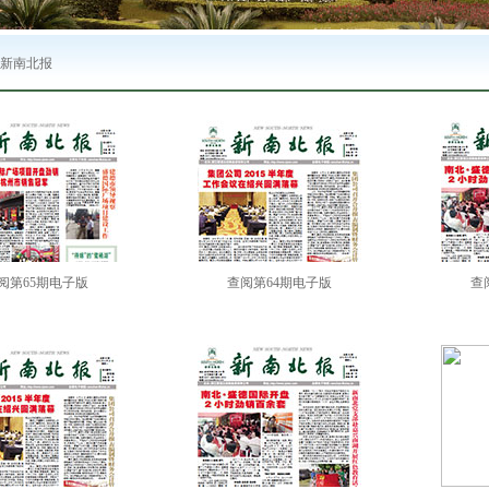
新南北报
阅第65期电子版
查阅第64期电子版
查