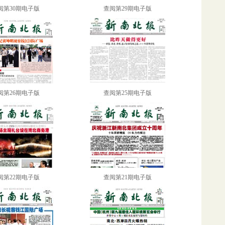
阅第30期电子版
查阅第29期电子版
阅第26期电子版
查阅第25期电子版
阅第22期电子版
查阅第21期电子版