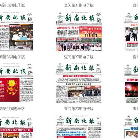
阅第32期电子版
查阅第31期电子版
查
阅第28期电子版
查阅第27期电子版
查
阅第24期电子版
查阅第23期电子版
查