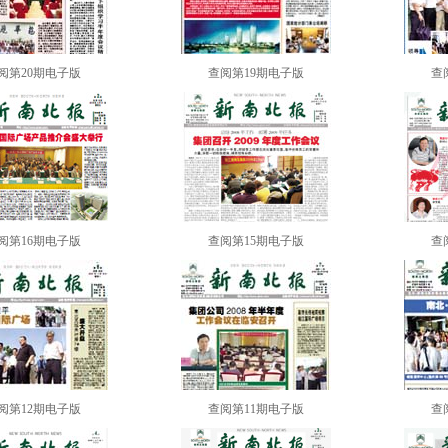
阅第20期电子版
查阅第19期电子版
查
阅第16期电子版
查阅第15期电子版
查
阅第12期电子版
查阅第11期电子版
查