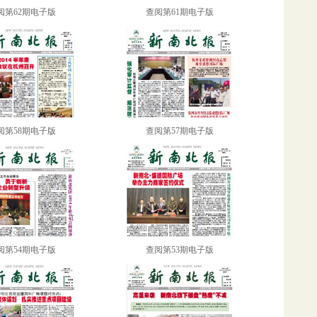
阅第62期电子版
查阅第61期电子版
阅第58期电子版
查阅第57期电子版
阅第54期电子版
查阅第53期电子版