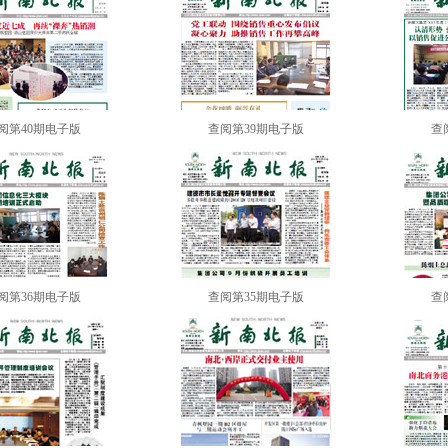
阅第40期电子版
查阅第39期电子版
查
阅第36期电子版
查阅第35期电子版
查