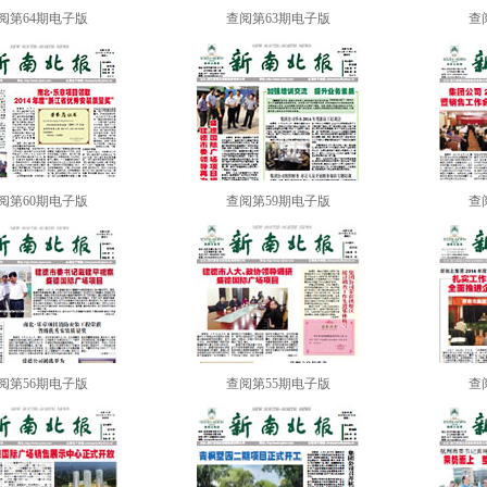
阅第64期电子版
查阅第63期电子版
查
阅第60期电子版
查阅第59期电子版
查
阅第56期电子版
查阅第55期电子版
查