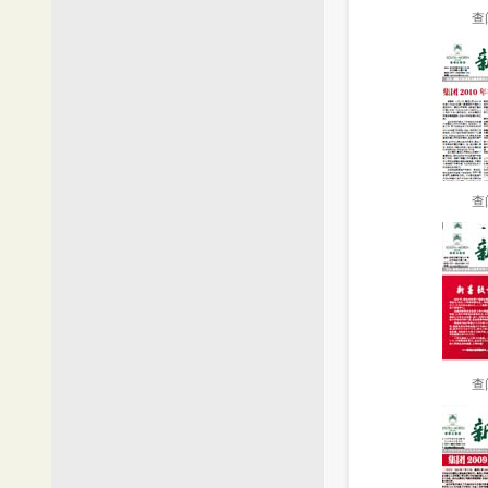
查
查
查