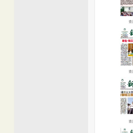
查
查
查