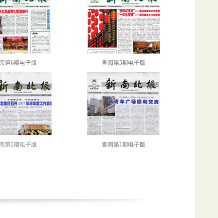
阅第6期电子版
查阅第5期电子版
阅第2期电子版
查阅第1期电子版