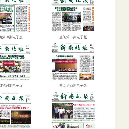
阅第38期电子版
查阅第37期电子版
阅第34期电子版
查阅第33期电子版