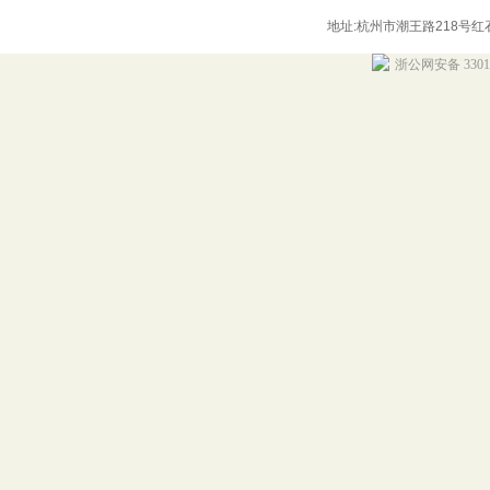
地址:杭州市潮王路218号红石商务
浙公网安备 33010