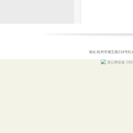
地址:杭州市潮王路218号红石商务
浙公网安备 33010