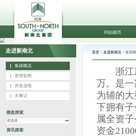
走进新南北
首页
>
走进新南北
>
集团
集团概况
浙江新南
管理架构
万。是一
开发业绩
为辅的大
大事记
下拥有子
楼盘搜索
属全资子
资金21
资讯搜索